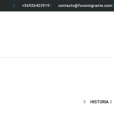
+56926423919
contacto@focomigrante.com
HISTORIA