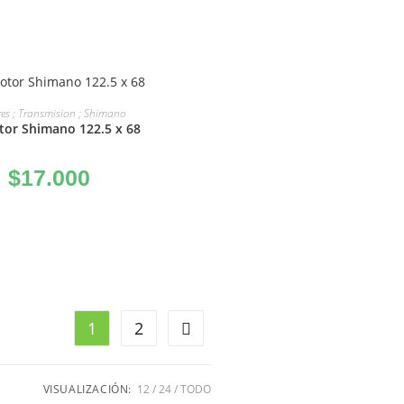
ÑADIR AL CARRITO
es ; Transmision ; Shimano
tor Shimano 122.5 x 68
$
17.000
1
2
VISUALIZACIÓN:
12
24
TODO