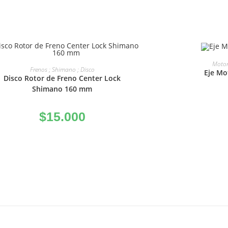
A
Motor
AÑADIR AL CARRITO
Frenos ; Shimano ; Disco
Eje Mo
Disco Rotor de Freno Center Lock
Shimano 160 mm
$
15.000