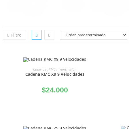
CON TU COMPRA ESTÁS AYUDANDO AL FONDO COMUNITARI
Filtro
AÑADIR AL CARRITO
Cadenas ; KMC ; Transmisión
Cadena KMC X9 9 Velocidades
$
24.000