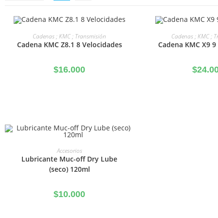
AÑADIR AL CARRITO
AÑADIR AL C
Cadenas ; KMC ; Transmisión
Cadenas ; KMC ; T
Cadena KMC Z8.1 8 Velocidades
Cadena KMC X9 9 
$
16.000
$
24.0
AÑADIR AL CARRITO
Accesorios
Lubricante Muc-off Dry Lube
(seco) 120ml
$
10.000