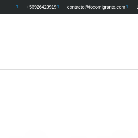
+56926423919
contacto@focomigrante.com