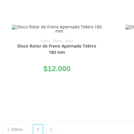
AÑADIR AL CARRITO
Frenos ; Tektro ; Disco
Disco Rotor de Freno Apernado Tektro
180 mm
$
12.000
Filtro