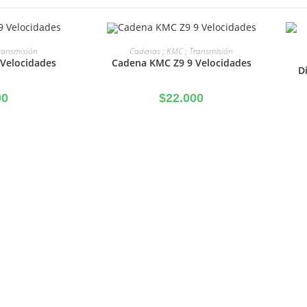
ARRITO
AÑADIR AL CARRITO
ransmisión
Cadenas ; KMC ; Transmisión
Velocidades
Cadena KMC Z9 9 Velocidades
D
00
$
22.000