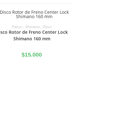
AÑADIR AL CARRITO
Frenos ; Shimano ; Disco
isco Rotor de Freno Center Lock
Shimano 160 mm
$
15.000