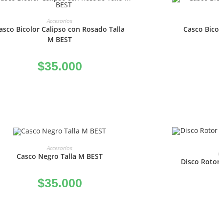
AÑADIR AL CARRITO
A
Accesorios
asco Bicolor Calipso con Rosado Talla
Casco Bico
M BEST
$
35.000
AÑADIR AL CARRITO
Accesorios
A
Casco Negro Talla M BEST
Disco Roto
$
35.000