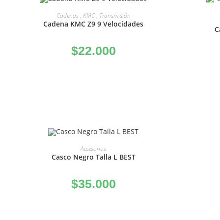
AÑADIR AL CARRITO
Cadenas ; KMC ; Transmisión
Cadena KMC Z9 9 Velocidades
C
$
22.000
AÑADIR AL CARRITO
Accesorios
Casco Negro Talla L BEST
$
35.000