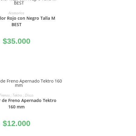
ÑADIR AL CARRITO
Accesorios
lor Rojo con Negro Talla M
BEST
$
35.000
ÑADIR AL CARRITO
Frenos ; Tektro ; Disco
r de Freno Apernado Tektro
160 mm
$
12.000