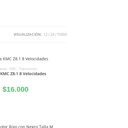
VISUALIZACIÓN:
12
24
TODO
ÑADIR AL CARRITO
enas ; KMC ; Transmisión
KMC Z8.1 8 Velocidades
$
16.000