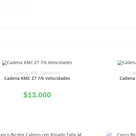
O MIGRANTE
AÑADIR AL CARRITO
A
Cadenas ; KMC ; Transmisión
Cad
Cadena KMC Z7 7/6 Velocidades
Cadena 
$
13.000